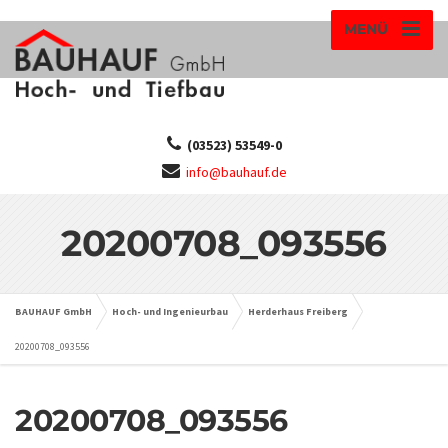
MENÜ
(03523) 53549-0
info@bauhauf.de
20200708_093556
BAUHAUF GmbH
Hoch- und Ingenieurbau
Herderhaus Freiberg
20200708_093556
20200708_093556