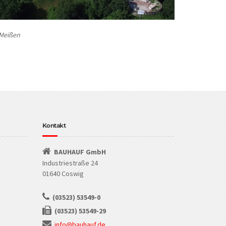
 Meißen
Kontakt
BAUHAUF GmbH
Industriestraße 24
01640 Coswig
(03523) 53549-0
(03523) 53549-29
info@bauhauf.de