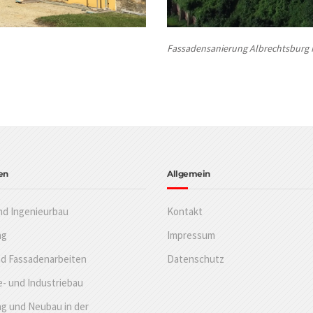
Fassadens
anierung Albrechtsburg
en
Allgemein
nd Ingenieurbau
Kontakt
ng
Impressum
nd Fassadenarbeiten
Datenschutz
- und Industriebau
g und Neubau in der