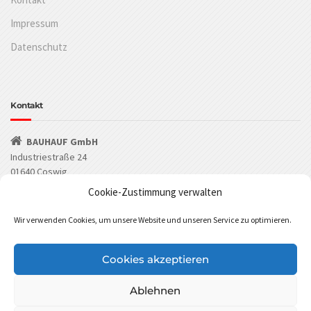
Impressum
Datenschutz
Kontakt
BAUHAUF GmbH
Industriestraße 24
01640 Coswig
Cookie-Zustimmung verwalten
(03523) 53549-0
Wir verwenden Cookies, um unsere Website und unseren Service zu optimieren.
(03523) 53549-29
info@bauhauf.de
Cookies akzeptieren
BAUHAUF bei Facebook
BAUHAUF bei Instagram
Ablehnen
BAUHAUF GmbH Cookies Policy