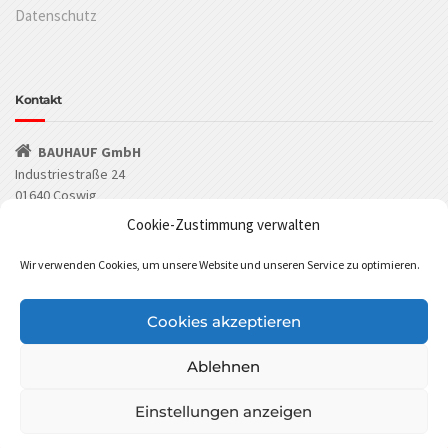
Datenschutz
Kontakt
BAUHAUF GmbH
Industriestraße 24
01640 Coswig
Cookie-Zustimmung verwalten
(03523) 53549-0
Wir verwenden Cookies, um unsere Website und unseren Service zu optimieren.
(03523) 53549-29
info@bauhauf.de
Cookies akzeptieren
BAUHAUF bei Facebook
BAUHAUF bei Instagram
Ablehnen
BAUHAUF GmbH Cookies Policy
Einstellungen anzeigen
Diese Website benutzt Cookies. Wenn du die Website weiter
nutzt, gehen wir von deinem Einverständnis aus.
©
BAUHAUF GmbH