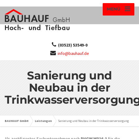
MENÜ
(03523) 53549-0
info@bauhauf.de
Sanierung und
Neubau in der
Trinkwasserversorgun
BAUHAUF GmbH
Leistungen
Sanierung und Neubau in der Trinkwasserversorgung
Als zertifiziertes Fachunternehmen nach
DVGW W316-1
für die