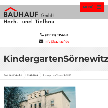
MENÜ
(03523) 53549-0
info@bauhauf.de
KindergartenSörnewit
BAUHAUF GmbH
1994-2000
KindergartenSörnewitz2000