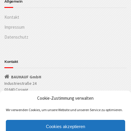
Allgemein
Kontakt
Impressum
Datenschutz
Kontakt
BAUHAUF GmbH
Industriestraße 24
01640 Coswig
Cookie-Zustimmung verwalten
(03523) 53549-0
Wir verwenden Cookies, um unsere Website und unseren Service zu optimieren.
(03523) 53549-29
info@bauhauf.de
Cookies akzeptieren
BAUHAUF bei Facebook