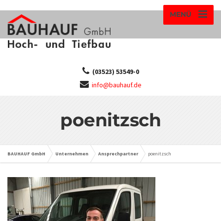
MENÜ
(03523) 53549-0
info@bauhauf.de
poenitzsch
BAUHAUF GmbH
Unternehmen
Ansprechpartner
poenitzsch