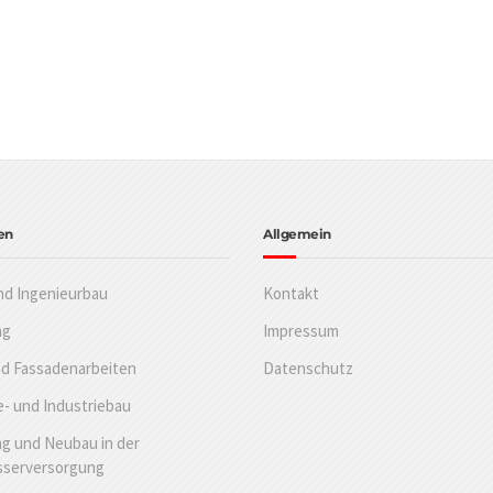
en
Allgemein
nd Ingenieurbau
Kontakt
ng
Impressum
nd Fassadenarbeiten
Datenschutz
- und Industriebau
g und Neubau in der
sserversorgung