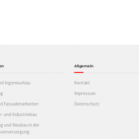
en
Allgemein
nd Ingenieurbau
Kontakt
ng
Impressum
nd Fassadenarbeiten
Datenschutz
- und Industriebau
g und Neubau in der
sserversorgung