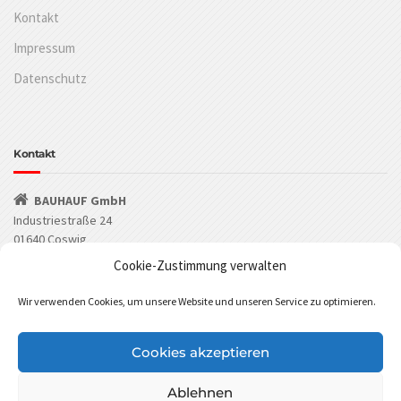
Kontakt
Impressum
Datenschutz
Kontakt
BAUHAUF GmbH
Industriestraße 24
01640 Coswig
Cookie-Zustimmung verwalten
(03523) 53549-0
Wir verwenden Cookies, um unsere Website und unseren Service zu optimieren.
(03523) 53549-29
info@bauhauf.de
Cookies akzeptieren
BAUHAUF bei Facebook
BAUHAUF bei Instagram
Ablehnen