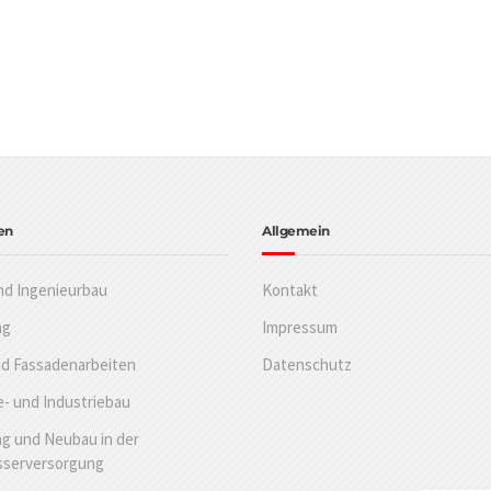
en
Allgemein
nd Ingenieurbau
Kontakt
ng
Impressum
nd Fassadenarbeiten
Datenschutz
- und Industriebau
g und Neubau in der
sserversorgung