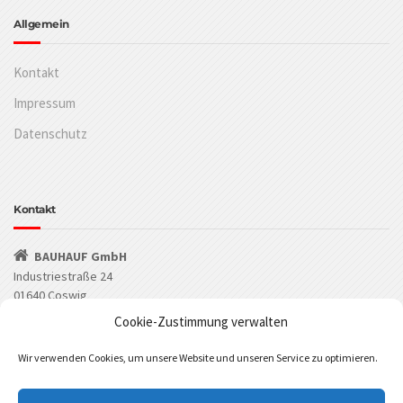
Allgemein
Kontakt
Impressum
Datenschutz
Kontakt
BAUHAUF GmbH
Industriestraße 24
01640 Coswig
Cookie-Zustimmung verwalten
(03523) 53549-0
Wir verwenden Cookies, um unsere Website und unseren Service zu optimieren.
(03523) 53549-29
info@bauhauf.de