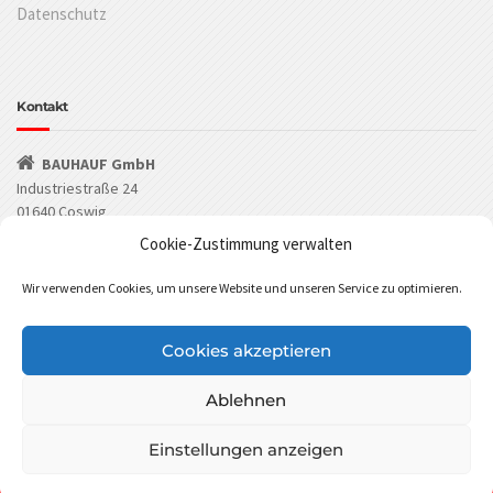
Datenschutz
Kontakt
BAUHAUF GmbH
Industriestraße 24
01640 Coswig
Cookie-Zustimmung verwalten
(03523) 53549-0
Wir verwenden Cookies, um unsere Website und unseren Service zu optimieren.
(03523) 53549-29
info@bauhauf.de
Cookies akzeptieren
BAUHAUF bei Facebook
BAUHAUF bei Instagram
Ablehnen
BAUHAUF GmbH Cookies Policy
Einstellungen anzeigen
Diese Website benutzt Cookies. Wenn du die Website weiter
nutzt, gehen wir von deinem Einverständnis aus.
©
BAUHAUF GmbH