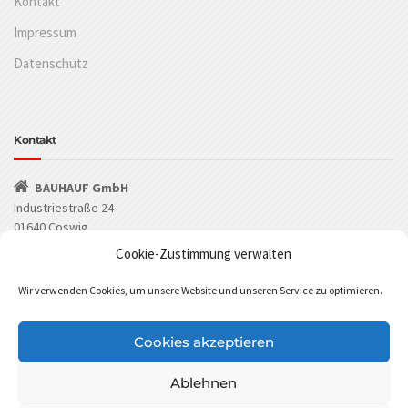
Kontakt
Impressum
Datenschutz
Kontakt
BAUHAUF GmbH
Industriestraße 24
01640 Coswig
Cookie-Zustimmung verwalten
(03523) 53549-0
Wir verwenden Cookies, um unsere Website und unseren Service zu optimieren.
(03523) 53549-29
info@bauhauf.de
Cookies akzeptieren
BAUHAUF bei Facebook
BAUHAUF bei Instagram
Ablehnen
BAUHAUF GmbH Cookies Policy