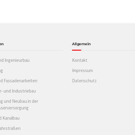
en
Allgemein
nd Ingenieurbau
Kontakt
ng
Impressum
nd Fassadenarbeiten
Datenschutz
- und Industriebau
g und Neubau in der
sserversorgung
d Kanalbau
Fahrstraßen