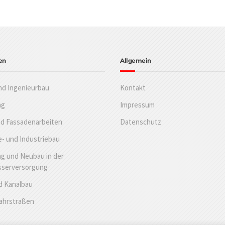
en
Allgemein
nd Ingenieurbau
Kontakt
ng
Impressum
nd Fassadenarbeiten
Datenschutz
- und Industriebau
g und Neubau in der
sserversorgung
d Kanalbau
Fahrstraßen