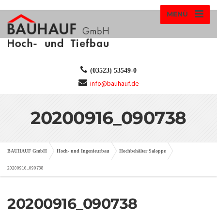
MENÜ
(03523) 53549-0
info@bauhauf.de
20200916_090738
BAUHAUF GmbH
Hoch- und Ingenieurbau
Hochbehälter Saloppe
20200916_090738
20200916_090738