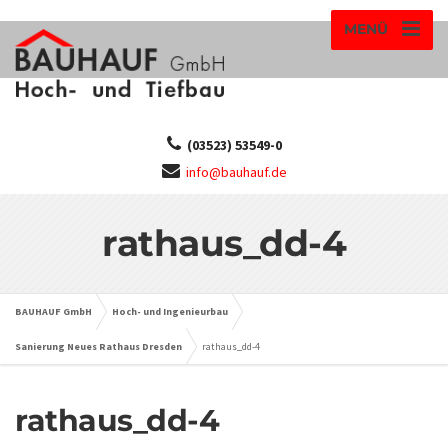
MENÜ
(03523) 53549-0
info@bauhauf.de
rathaus_dd-4
BAUHAUF GmbH
Hoch- und Ingenieurbau
Sanierung Neues Rathaus Dresden
rathaus_dd-4
rathaus_dd-4