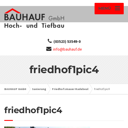
MENÜ
(03523) 53549-0
info@bauhauf.de
friedhof1pic4
BAUHAUF GmbH
Sanierung
Friedhofsmauer Radebeul
friedhof1pic4
friedhof1pic4