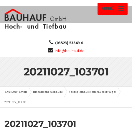
MENÜ
(03523) 53549-0
info@bauhauf.de
20211027_103701
BAUHAUF GmbH
Historische Gebäude
Festspielhaus Hellerau Ostflügel
20211027_103701
20211027_103701