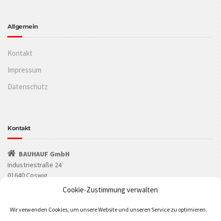
Allgemein
Kontakt
Impressum
Datenschutz
Kontakt
BAUHAUF GmbH
Industriestraße 24
01640 Coswig
Cookie-Zustimmung verwalten
(03523) 53549-0
Wir verwenden Cookies, um unsere Website und unseren Service zu optimieren.
(03523) 53549-29