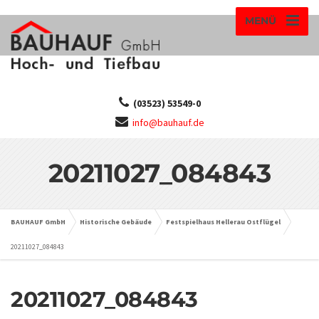
MENÜ
(03523) 53549-0
info@bauhauf.de
20211027_084843
BAUHAUF GmbH
Historische Gebäude
Festspielhaus Hellerau Ostflügel
20211027_084843
20211027_084843