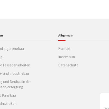
en
Allgemein
nd Ingenieurbau
Kontakt
ng
Impressum
nd Fassadenarbeiten
Datenschutz
- und Industriebau
g und Neubau in der
sserversorgung
d Kanalbau
Fahrstraßen
Wir