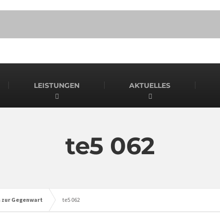
LEISTUNGEN
AKTUELLES
te5 062
s zur Gegenwart
te5 062