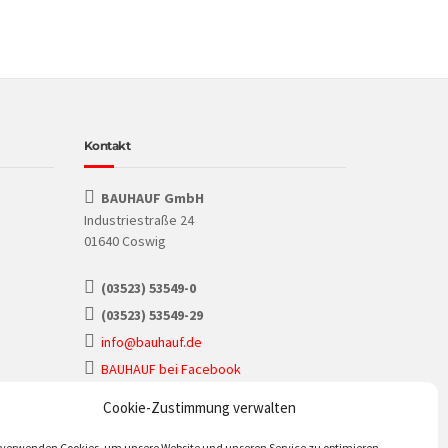
Kontakt
BAUHAUF GmbH
Industriestraße 24
01640 Coswig
(03523) 53549-0
(03523) 53549-29
info@bauhauf.de
BAUHAUF bei Facebook
BAUHAUF bei Instagram
Cookie-Zustimmung verwalten
 verwenden Cookies, um unsere Website und unseren Service zu optimieren.