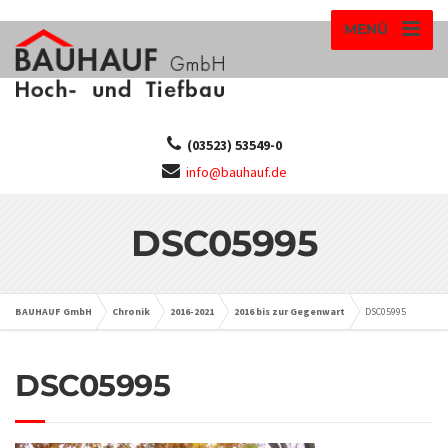
MENÜ
(03523) 53549-0
info@bauhauf.de
DSC05995
BAUHAUF GmbH
Chronik
2016-2021
2016 bis zur Gegenwart
DSC05995
DSC05995