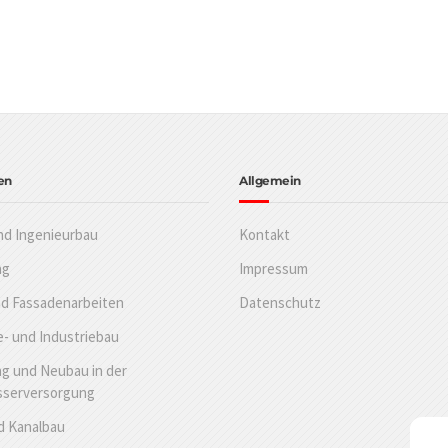
en
Allgemein
nd Ingenieurbau
Kontakt
ng
Impressum
nd Fassadenarbeiten
Datenschutz
- und Industriebau
g und Neubau in der
sserversorgung
d Kanalbau