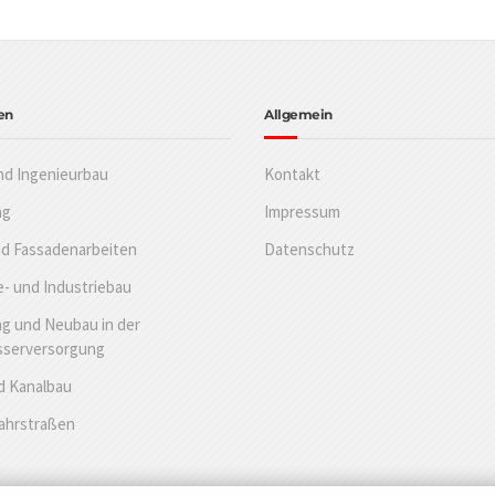
en
Allgemein
nd Ingenieurbau
Kontakt
ng
Impressum
nd Fassadenarbeiten
Datenschutz
- und Industriebau
g und Neubau in der
sserversorgung
d Kanalbau
Fahrstraßen