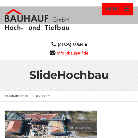
MENÜ
(03523) 53549-0
info@bauhauf.de
SlideHochbau
BAUHAUF GmbH
SlideHochbau