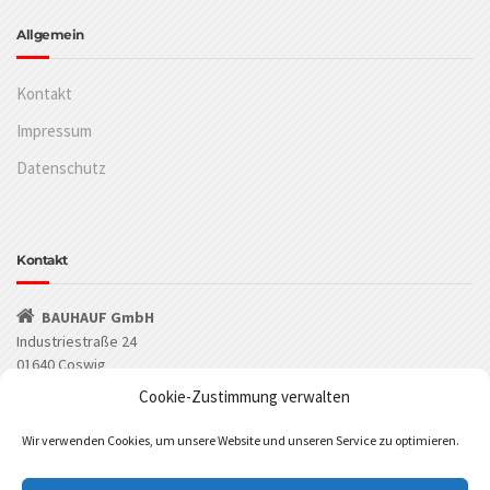
Allgemein
Kontakt
Impressum
Datenschutz
Kontakt
BAUHAUF GmbH
Industriestraße 24
01640 Coswig
Cookie-Zustimmung verwalten
(03523) 53549-0
Wir verwenden Cookies, um unsere Website und unseren Service zu optimieren.
(03523) 53549-29
info@bauhauf.de