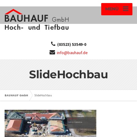
MENÜ
(03523) 53549-0
info@bauhauf.de
SlideHochbau
BAUHAUF GmbH
SlideHochbau