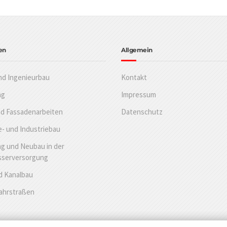
en
Allgemein
nd Ingenieurbau
Kontakt
ng
Impressum
nd Fassadenarbeiten
Datenschutz
- und Industriebau
g und Neubau in der
sserversorgung
d Kanalbau
Fahrstraßen