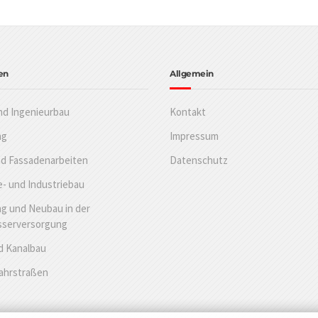
en
Allgemein
nd Ingenieurbau
Kontakt
ng
Impressum
nd Fassadenarbeiten
Datenschutz
- und Industriebau
g und Neubau in der
sserversorgung
d Kanalbau
Fahrstraßen