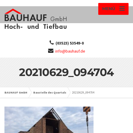
MENÜ
(03523) 53549-0
info@bauhauf.de
20210629_094704
BAUHAUF GmbH
Baustelle des Quartals
20210629_094704