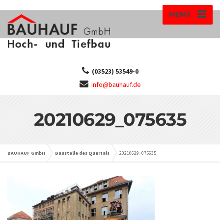
MENÜ
(03523) 53549-0
info@bauhauf.de
20210629_075635
BAUHAUF GmbH
Baustelle des Quartals
20210629_075635