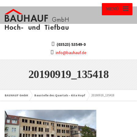
MENÜ
(03523) 53549-0
info@bauhauf.de
20190919_135418
BAUHAUF GmbH
Baustelle des Quartals – Kita Hopf
20190919_135418