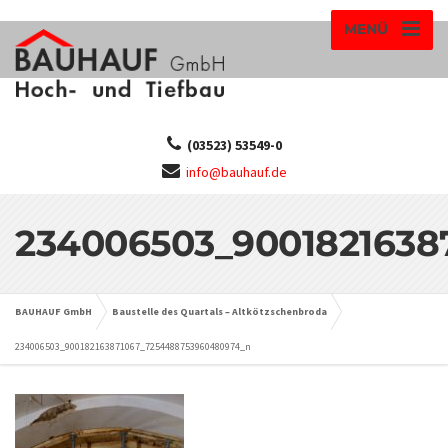
MENÜ
(03523) 53549-0
info@bauhauf.de
234006503_9001821638
BAUHAUF GmbH
Baustelle des Quartals – Altkötzschenbroda
234006503_900182163871067_7254488753960480974_n