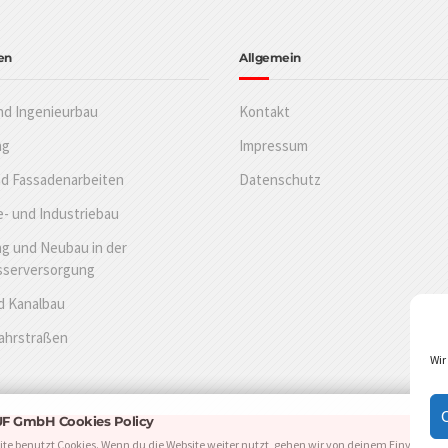
en
Allgemein
nd Ingenieurbau
Kontakt
ng
Impressum
nd Fassadenarbeiten
Datenschutz
- und Industriebau
g und Neubau in der
sserversorgung
d Kanalbau
Fahrstraßen
Wir
 GmbH Cookies Policy
ite benutzt Cookies. Wenn du die Website weiter nutzt, gehen wir von deinem Einverstän