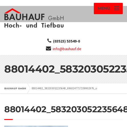
MENÜ
(03523) 53549-0
info@bauhauf.de
88014402_58320305223
BAUHAUF GmbH
88014402_583203052235648_6960247717259902976_o
88014402_583203052235648