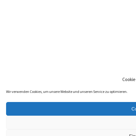
Cookie
Wir verwenden Cookies, um unsere Website und unseren Service zu optimieren.
Co
BAUHAUF GmbH Cookies Policy