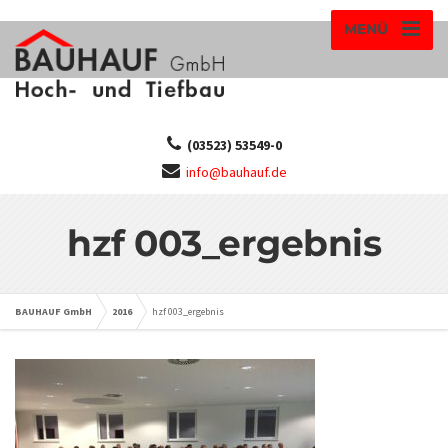
MENÜ
(03523) 53549-0
info@bauhauf.de
hzf 003_ergebnis
BAUHAUF GmbH
2016
hzf 003_ergebnis