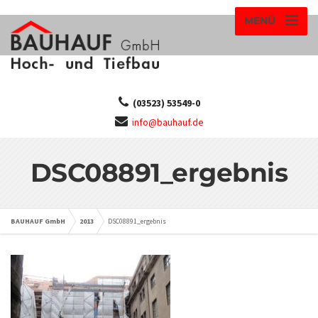
MENÜ
(03523) 53549-0
info@bauhauf.de
DSC08891_ergebnis
BAUHAUF GmbH
2013
DSC08891_ergebnis