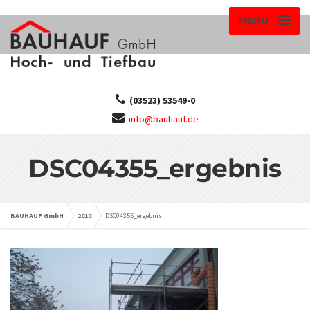
MENÜ
(03523) 53549-0
info@bauhauf.de
DSC04355_ergebnis
BAUHAUF GmbH
2010
DSC04355_ergebnis