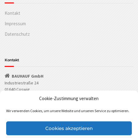
Kontakt
Impressum
Datenschutz
Kontakt
BAUHAUF GmbH
Industriestraße 24
01640 Coswig
Cookie-Zustimmung verwalten
(03523) 53549-0
Wir verwenden Cookies, um unsere Website und unseren Service zu optimieren.
(03523) 53549-29
info@bauhauf.de
Cookies akzeptieren
BAUHAUF bei Facebook
BAUHAUF bei Instagram