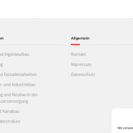
en
Allgemein
nd Ingenieurbau
Kontakt
ng
Impressum
nd Fassadenarbeiten
Datenschutz
- und Industriebau
g und Neubau in der
sserversorgung
d Kanalbau
Fahrstraßen
Wir verwe