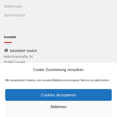
Impressum
Datenschutz
Kontakt
BAUHAUF GmbH
Industriestraße 24
01640 Coswig
Cookie-Zustimmung verwalten
(03523) 53549-0
Wir verwenden Cookies, um unsere Website und unseren Service zu optimieren.
(03523) 53549-29
info@bauhauf.de
Cookies akzeptieren
BAUHAUF bei Facebook
BAUHAUF bei Instagram
Ablehnen